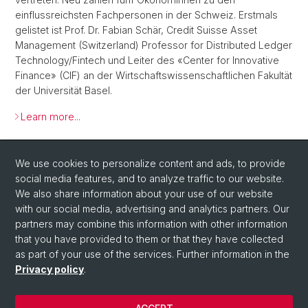
einflussreichsten Fachpersonen in der Schweiz. Erstmals
gelistet ist Prof. Dr. Fabian Schär, Credit Suisse Asset
Management (Switzerland) Professor for Distributed Ledger
Technology/Fintech und Leiter des «Center for Innovative
Finance» (CIF) an der Wirtschaftswissenschaftlichen Fakultät
der Universität Basel.
Learn more...
Back
We use cookies to personalize content and ads, to provide
social media features, and to analyze traffic to our website.
We also share information about your use of our website
with our social media, advertising and analytics partners. Our
partners may combine this information with other information
that you have provided to them or that they have collected
as part of your use of the services. Further information in the
Privacy policy
.
© University of Basel
Faculty of Business and Economics