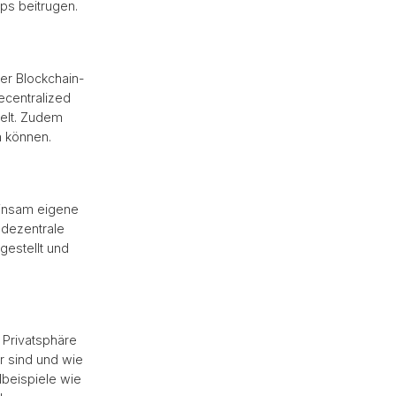
ps beitrugen.
er Blockchain-
ecentralized
telt. Zudem
n können.
einsam eigene
 dezentrale
gestellt und
Privatsphäre
r sind und wie
lbeispiele wie