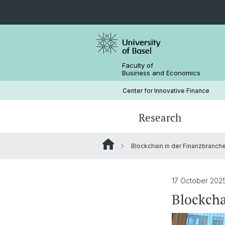
Faculty of
Business and Economics
Center for Innovative Finance
Research
Blockchain in der Finanzbranch
Blockchain / DLT
Crypto Lectures
Basel Capital Market Days
Team
Finance Meets DLT
Honorary Doctor
17 October 202
Blockcha