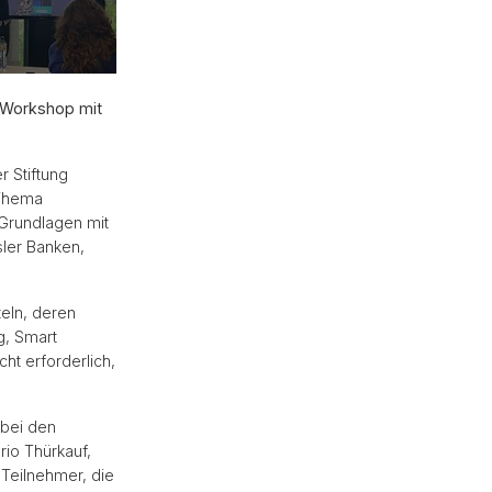
 Workshop mit
r Stiftung
 Thema
 Grundlagen mit
ler Banken,
teln, deren
g, Smart
ht erforderlich,
 bei den
io Thürkauf,
Teilnehmer, die