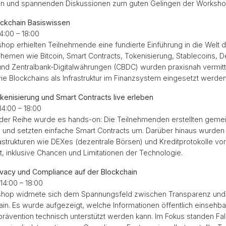
gen und spannenden Diskussionen zum guten Gelingen der Worksho
ockchain Basiswissen
4:00 – 18:00
hop erhielten Teilnehmende eine fundierte Einführung in die Welt d
hemen wie Bitcoin, Smart Contracts, Tokenisierung, Stablecoins, D
und Zentralbank-Digitalwährungen (CBDC) wurden praxisnah vermit
wie Blockchains als Infrastruktur im Finanzsystem eingesetzt werde
kenisierung und Smart Contracts live erleben
14:00 – 18:00
l der Reihe wurde es hands-on: Die Teilnehmenden erstellten gem
 und setzten einfache Smart Contracts um. Darüber hinaus wurden
astrukturen wie DEXes (dezentrale Börsen) und Kreditprotokolle vor
ert, inklusive Chancen und Limitationen der Technologie.
ivacy und Compliance auf der Blockchain
14:00 – 18:00
kshop widmete sich dem Spannungsfeld zwischen Transparenz und 
ain. Es wurde aufgezeigt, welche Informationen öffentlich einsehba
ävention technisch unterstützt werden kann. Im Fokus standen Fal