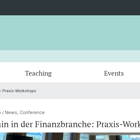
Teaching
Events
e: Praxis-Workshops
Venturing
Certificates
Blockchain Challenge
Professors
Quanti
DeFi R
Adviso
Digital Asset Seminar
Blockc
5
/ News, Conference
in in der Finanzbranche: Praxis-Wor