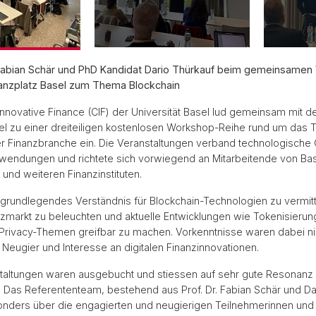
. Fabian Schär und PhD Kandidat Dario Thürkauf beim gemeinsamen
inanzplatz Basel zum Thema Blockchain
Innovative Finance (CIF) der Universität Basel lud gemeinsam mit de
el zu einer dreiteiligen kostenlosen Workshop-Reihe rund um das
er Finanzbranche ein. Die Veranstaltungen verband technologische
wendungen und richtete sich vorwiegend an Mitarbeitende von Bas
und weiteren Finanzinstituten.
n grundlegendes Verständnis für Blockchain-Technologien zu vermit
nzmarkt zu beleuchten und aktuelle Entwicklungen wie Tokenisierun
Privacy-Themen greifbar zu machen. Vorkenntnisse waren dabei nic
n Neugier und Interesse an digitalen Finanzinnovationen.
staltungen waren ausgebucht und stiessen auf sehr gute Resonanz
Das Referententeam, bestehend aus Prof. Dr. Fabian Schär und Dar
onders über die engagierten und neugierigen Teilnehmerinnen und 