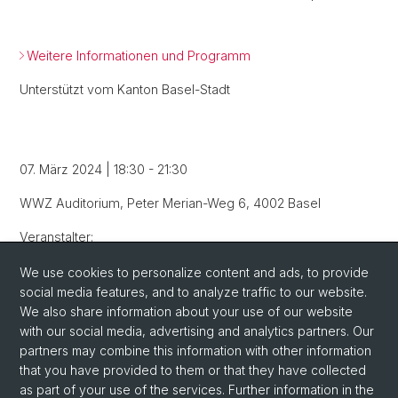
Weitere Informationen und Programm
Unterstützt vom Kanton Basel-Stadt
07. März 2024 | 18:30 - 21:30
WWZ Auditorium, Peter Merian-Weg 6, 4002 Basel
Veranstalter:
Center for Innovative Finance
We use cookies to personalize content and ads, to provide
social media features, and to analyze traffic to our website.
We also share information about your use of our website
with our social media, advertising and analytics partners. Our
partners may combine this information with other information
that you have provided to them or that they have collected
as part of your use of the services. Further information in the